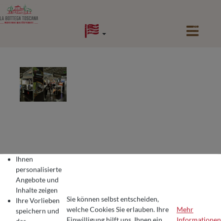
alt springen
Ihnen
WIR SEHEN UNS AUF DER
personalisierte
Angebote und
SPOGA IN KÖLN!
Inhalte zeigen
Sie können selbst entscheiden,
Ihre Vorlieben
welche Cookies Sie erlauben. Ihre
Mehr
speichern und
Einwilligung hilft uns, Ihnen ein
Informationen