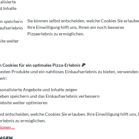
alisierte
 Inhalte
Sie können selbst entscheiden, welche Cookies Sie erlaube
en speichern
Ihre Einwilligung hilft uns, Ihnen ein noch besseres
aufserlebnis
REINSTELLUNGEN
kies für ein optimales Pizza-Erlebnis 🍕
Pizzaerlebnis zu ermöglichen.
en Produkte und ein nahtloses Einkaufserlebnis zu bieten, verwenden wi
ite weiter
Cookies für ein optimales Pizza-Erlebnis 🍕
esten Produkte und ein nahtloses Einkaufserlebnis zu bieten, verwenden
wir:
sonalisierte Angebote und Inhalte zeigen
ieben speichern und das Einkaufserlebnis verbessern
bsite weiter optimieren
st entscheiden, welche Cookies Sie erlauben. Ihre Einwilligung hilft uns,
erlebnis zu ermöglichen.
onen ...
UNGEN