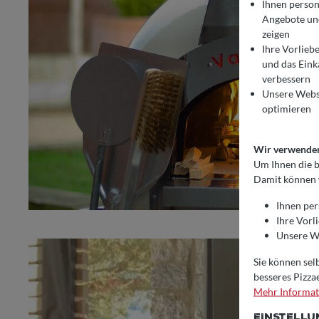
Ihnen person
Angebote und
zeigen
Ihre Vorlieb
und das Eink
COOKIE-VO
Wir verwenden Coo
verbessern
Um Ihnen die best
Unsere Webs
optimieren
Wir verwenden 
Um Ihnen die b
Damit können 
Ihnen per
Ihre Vorl
Unsere We
Sie können selb
besseres Pizza
Mehr Informati
EINSTELL