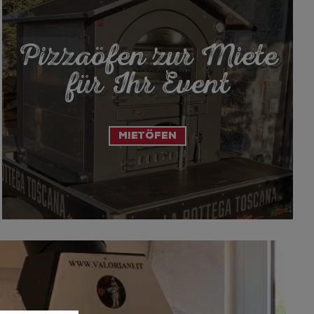
Pizzaöfen zur Miete
für Ihr Event
Mietöfen