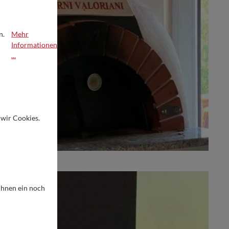
n.
Mehr
Informationen
...
r Cookies. Damit können wir:
 wir Cookies.
 Ihnen ein noch