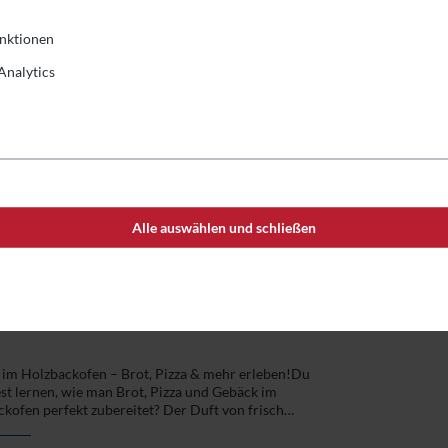
Backen & Kochen im
nktionen
Holzbackofen mit Frank
Analytics
Alle auswählen und schließen
Durchschnittliche Bewertung von 0 von 5 Sternen
 im Holzbackofen – Brot, Pizza & mehr erleben!Du
t lernen, wie man Brot, Pizza und Gebäck im
kofen perfekt zubereitet? Der Duft von frisch
nem Brot, die knusprige Pizza mit luftigen Teigblasen
n saftiger Hefezopf, der endlich gelingt – all das erwartet