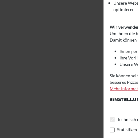
Unsere Webs
optimieren
Wir verwenden 
Um Ihnen die b
Damit können 
Ihnen per
Ihre Vorl
Unsere We
Sie können selb
besseres Pizza
Mehr Informati
EINSTELL
Produktga
Technisch 
Statistiken