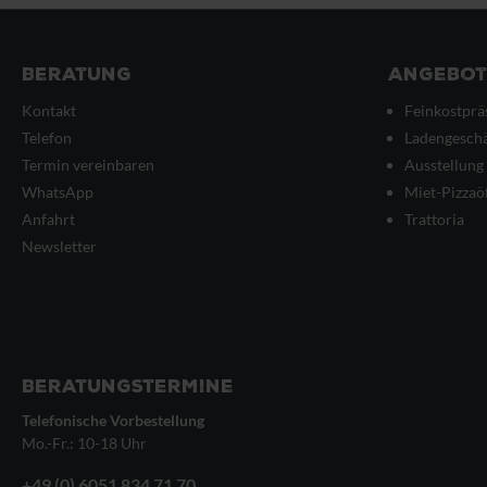
Anfra
dich in
nur ein
Enterta
Beratung
Angebot
ein ein
Fontana
Kontakt
Feinkostprä
Technik
Frank k
Telefon
Ladengeschä
Hefeku
Termin vereinbaren
Ausstellung
frische
WhatsApp
Miet-Pizzaö
mit Gem
Kurs mi
Anfahrt
Trattoria
ein.Ge
Newsletter
darfst 
nehmen
und Bac
dauert 
Holzba
HandEi
Kursab
Beratungstermine
Frank &
Holzbac
Telefonische Vorbestellung
Tempera
Mo.-Fr.: 10-18 Uhr
Öfen.Ba
Brot, H
+49 (0) 6051 834 71 70
Kochei