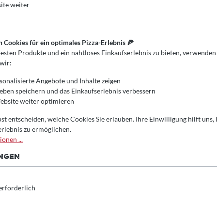
ite weiter
Cookies für ein optimales Pizza-Erlebnis 🍕
esten Produkte und ein nahtloses Einkaufserlebnis zu bieten, verwenden
wir:
sonalisierte Angebote und Inhalte zeigen
ieben speichern und das Einkaufserlebnis verbessern
bsite weiter optimieren
st entscheiden, welche Cookies Sie erlauben. Ihre Einwilligung hilft uns,
erlebnis zu ermöglichen.
onen ...
UNGEN
lerie überspringen
Zugehörige P
erforderlich