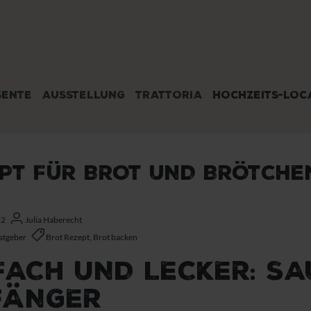
SENTE
AUSSTELLUNG
TRATTORIA
HOCHZEITS-LOC
PT FÜR BROT UND BRÖTCHEN
22
Julia Haberecht
Ratgeber
Brot Rezept, Brot backen
FACH UND LECKER: S
FÄNGER