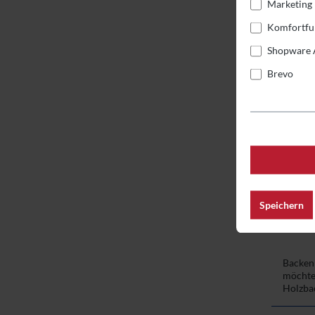
Marketing
Komfortfu
Shopware 
Brevo
Speichern
Backen
möchtes
Holzbac
gebacke
oder ei