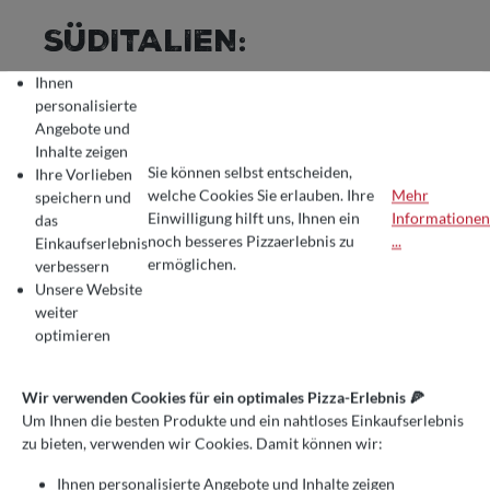
SÜDITALIEN:
REGIONALE
Ihnen
personalisierte
SPEZIALITÄTEN UND
Angebote und
Inhalte zeigen
IHRE REZEPTE
Sie können selbst entscheiden,
Ihre Vorlieben
welche Cookies Sie erlauben. Ihre
Mehr
speichern und
Einwilligung hilft uns, Ihnen ein
Informationen
das
Süditalien ist ein wahrer Schatz für Feinschmecker. Von den
COOKIE-VOREINSTELLUNGEN
Wir verwenden Cookies für ein optimales Pizza-Erlebnis 🍕
noch besseres Pizzaerlebnis zu
...
Einkaufserlebnis
Küstenregionen Kampaniens und Apuliens über die
Um Ihnen die besten Produkte und ein nahtloses Einkaufserlebnis zu bie
ermöglichen.
verbessern
ländlichen Gebiete Kalabriens bis hin zur vielfältigen Küche
Unsere Website
Siziliens – jede Region hat ihre einzigartigen kulinarischen
weiter
Traditionen, die den Gaumen verzaubern. In diesem
optimieren
Blogartikel stellen wir Ihnen einige der typischen Gerichte
Süditaliens vor und geben Ihnen die Rezepte, damit Sie
diese Spezialitäten zu Hause nachkochen können.
Wir verwenden Cookies für ein optimales Pizza-Erlebnis 🍕
1. KAMPANIEN: PIZZA
Um Ihnen die besten Produkte und ein nahtloses Einkaufserlebnis
zu bieten, verwenden wir Cookies. Damit können wir:
MARGHERITA
Ihnen personalisierte Angebote und Inhalte zeigen