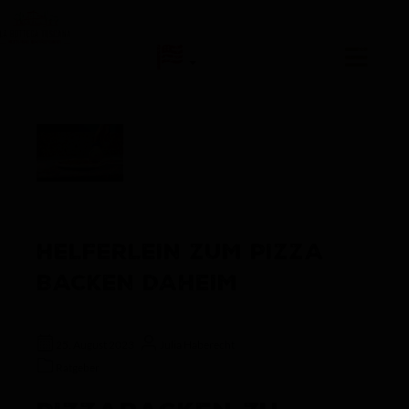
alt springen
HELFERLEIN ZUM PIZZA
BACKEN DAHEIM
25. August 2023
Julia Haberecht
Ratgeber