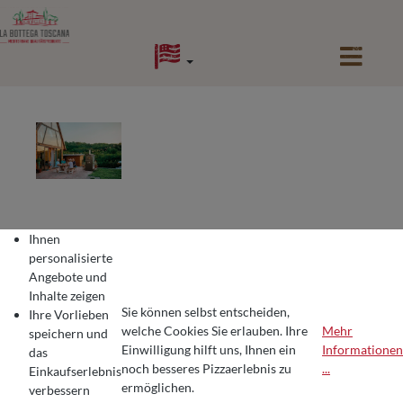
alt springen
Ihnen
BACKHÄUSER FÜR DIE
personalisierte
OUTDOORKÜCHE
Angebote und
Inhalte zeigen
Sie können selbst entscheiden,
Ihre Vorlieben
welche Cookies Sie erlauben. Ihre
Mehr
speichern und
26. März 2024
Julia Haberecht
Einwilligung hilft uns, Ihnen ein
Informationen
das
COOKIE-VOREINSTELLUNGEN
Wir verwenden Cookies für ein optimales Pizza-Erlebnis 🍕
Ratgeber | Brot backen
noch besseres Pizzaerlebnis zu
...
Einkaufserlebnis
Um Ihnen die besten Produkte und ein nahtloses Einkaufserlebnis zu bie
ermöglichen.
verbessern