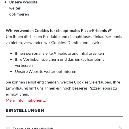
BACKHÄUSER IN DER
Unsere Website
weiter
OUTDOORKÜCHE
optimieren
In der Welt der Kulinarik gibt es nur wenige Dinge, die so
Wir verwenden Cookies für ein optimales Pizza-Erlebnis 🍕
faszinierend und traditionell sind wie ein original
Um Ihnen die besten Produkte und ein nahtloses Einkaufserlebnis
italienisches Backhaus mit indirekter Befeuerung. Diese
zu bieten, verwenden wir Cookies. Damit können wir:
archaischen Meisterwerke verkörpern nicht nur das Erbe
und die Kultur Italiens, sondern auch die Kunst des
Ihnen personalisierte Angebote und Inhalte zeigen
langsamen, authentischen Kochens im Freien. Heute
Ihre Vorlieben speichern und das Einkaufserlebnis
werden wir eintauchen in die Welt dieser beeindruckenden
verbessern
Strukturen, ihre Integration in die moderne Outdoorküche
Unsere Website weiter optimieren
und die köstlichen Gerichte, die man damit zaubern kann.
DIE FASZINATION DES
Sie können selbst entscheiden, welche Cookies Sie erlauben. Ihre
Einwilligung hilft uns, Ihnen ein noch besseres Pizzaerlebnis zu
ORIGINAL ITALIENISCHEN
ermöglichen.
BACKHAUSES
Mehr Informationen ...
EINSTELLUNGEN
Ein original italienisches Backhaus mit indirekter
Befeuerung ist mehr als nur ein Ort zum Backen von Brot
oder Pizza. Es ist ein Symbol für Gemeinschaft, Tradition
Technisch erforderlich